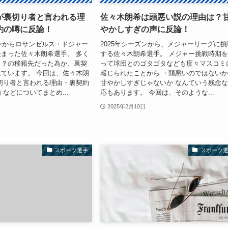
が裏切り者と言われる理
佐々木朗希は頭悪い説の理由は？
約の噂に反論！
やかしすぎの声に反論！
ズンからロサンゼルス・ドジャー
2025年シーズンから、メジャーリーグに挑
まった佐々木朗希選手。 多く
する佐々木朗希選手。 メジャー挑戦時期
り？の移籍先だった為か、裏契
って球団とのゴタゴタなども度々マスコミ
ています。 今回は、佐々木朗
報じられたことから ・頭悪いのではない
切り者と言われる理由・裏契約
甘やかしすぎじゃないか なんていう残念
 などについてまとめ...
応もあります。 今回は、そのような...
2025年2月10日
スポーツ選手
スポーツ