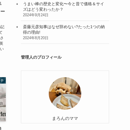
うまい棒の歴史と変化〜今と昔で価格＆サイ
手
ズはどう変わったか？
ソー
2024年9月24日
斎藤元彦知事はなぜ辞めない?たった1つの納
の記
得の理由!
て
子さ
2024年8月20日
英
つい
管理人のプロフィール
選手
まろんのママ
祥