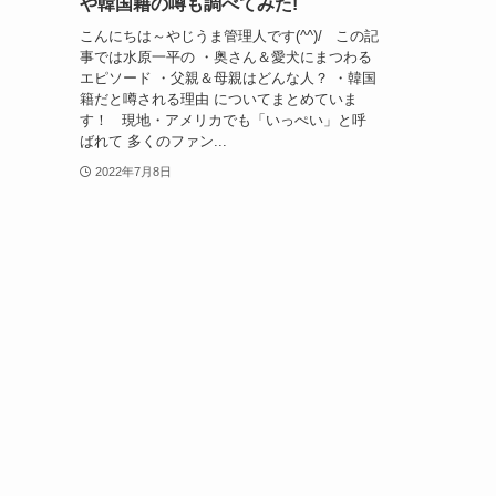
や韓国籍の噂も調べてみた!
こんにちは～やじうま管理人です(^^)/ この記
事では水原一平の ・奥さん＆愛犬にまつわる
エピソード ・父親＆母親はどんな人？ ・韓国
籍だと噂される理由 についてまとめていま
す！ 現地・アメリカでも「いっぺい」と呼
ばれて 多くのファン...
2022年7月8日