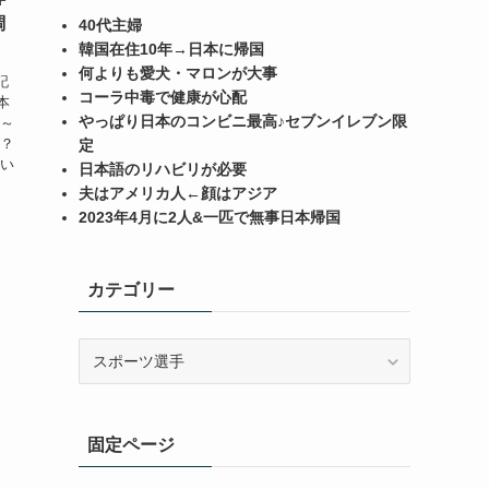
調
40代主婦
韓国在住10年
→
日本に帰国
何よりも愛犬・マロンが大事
記
コーラ中毒で健康が心配
本
やっぱり日本のコンビニ最高♪セブンイレブン限
去～
は？
定
てい
日本語のリハビリが必要
夫はアメリカ人←顔はアジア
2023年4月に2人&一匹で無事日本帰国
カテゴリー
カ
テ
ゴ
リ
固定ページ
ー