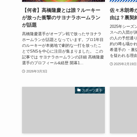
【何者】髙橋隆慶とは誰？ルーキー
佐々木朗希
が放った衝撃のサヨナラホームラン
由は？裏契
が話題
2025年シー
スへの入団が決
髙橋隆慶選手がオープン戦で放ったサヨナラ
の人の予想通
ホームランが話題となっています。プロ1年目
約の噂も囁かれ
のルーキーが本拠地で劇的な一打を放ったこ
希選手の ・裏
とでSNSを中心に注目が集まりました。 この
を疑われる理由
記事では サヨナラホームランの詳細 髙橋隆慶
選手のプロフィール&経歴 開幕1...
2025年2月19日
2026年3月3日
スポーツ選手