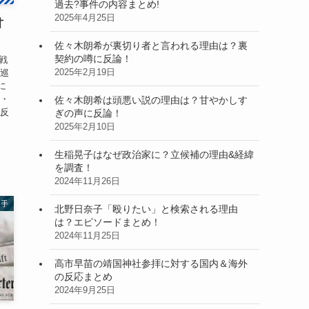
過去?事件の内容まとめ!
2025年4月25日
甘
佐々木朗希が裏切り者と言われる理由は？裏
契約の噂に反論！
戦
2025年2月19日
を巡
に
か・
佐々木朗希は頭悪い説の理由は？甘やかしす
な反
ぎの声に反論！
2025年2月10日
生稲晃子はなぜ政治家に？立候補の理由&経緯
を調査！
2024年11月26日
選手
北野日奈子「殴りたい」と検索される理由
は？エピソードまとめ！
2024年11月25日
高市早苗の靖国神社参拝に対する国内＆海外
の反応まとめ
2024年9月25日