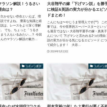
マラソン解説！うるさい
大谷翔平の嫁「下げマン説」を勝
理由は？
に検証&英語の実力が分かるエピ
ドまとめ！
で欠かせない存在といえば、増
説ですよね。 豊富な知識と経
こんにちは〜やじうま管理人です(^^) こ
解説は、レースをより深く理解
事では、今や世界的スーパースターといっ
。 でも、ちょっと「うるさ
も過言ではない 大谷翔平選手の嫁・真美
まう人もいるみたい…？ 今回
んについて 下げマンと言われる2つの理由 
んのマラソン解説の魅力...
語の実力が分かる気になるエピソード に
て紹介します！ 大谷...
2024年5月13日
スポーツ選手
スポーツ
現在~なぜ水頭症?ワクチ
邦本宜裕は何した？素行が悪く不