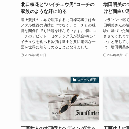
北口榛花と”ハイチュウ男”コーチの
増田明美の
家族のような絆に迫る
けど面白い
陸上競技の世界で活躍する北口榛花選手は金
マラソン中継
メダル獲得の功績だけでなく、コーチとの独
田明美さんの解
特な関係性でも話題を呼んでいます。 特にコ
験に基づいた
ーチのデビッド・セケラック氏が試合中にハ
させてくれます
イチュウを食べる習慣は選手と共に陽気な一
い」と感じてし
面を世界に知らしめることとなりました...
は、増田明美さ
2024年8月13日
2024年8月13日
スポーツ選手
工藤壮人の水頭症とヘディング(サッ
工藤壮人の