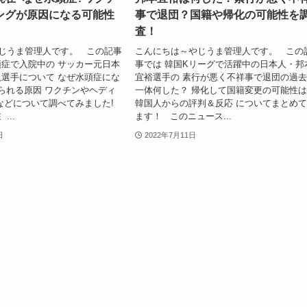
ングが原因になる可能性
事で退団？国籍や帰化の可能性を
査！
じうま管理人です。 この記事
こんにちは～やじうま管理人です。 この
症で入院中の サッカー元日本
事では 韓国Kリーグで活躍中の日本人・邦
選手について なぜ水頭症にな
宜裕選手の 素行が悪く不祥事で退団の過
られる原因 ワクチンやヘディ
一体何した？ 帰化して国籍変更の可能性
などについて調べてみました!
韓国人からの評判＆反応 についてまとめ
...
ます！ このニュース...
日
2022年7月11日