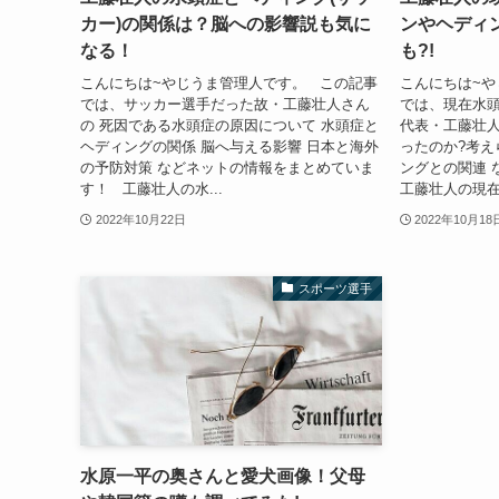
カー)の関係は？脳への影響説も気に
ンやヘディ
なる！
も?!
こんにちは~やじうま管理人です。 この記事
こんにちは~や
では、サッカー選手だった故・工藤壮人さん
では、現在水頭
の 死因である水頭症の原因について 水頭症と
代表・工藤壮人
ヘディングの関係 脳へ与える影響 日本と海外
ったのか?考え
の予防対策 などネットの情報をまとめていま
ングとの関連 
す！ 工藤壮人の水...
工藤壮人の現在 
2022年10月22日
2022年10月18
スポーツ選手
水原一平の奥さんと愛犬画像！父母